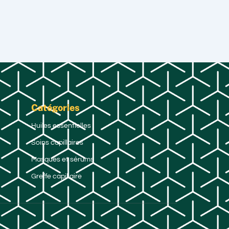
Catégories
Huiles essentielles
Soins capillaires
Masques et sérums
Greffe capillaire