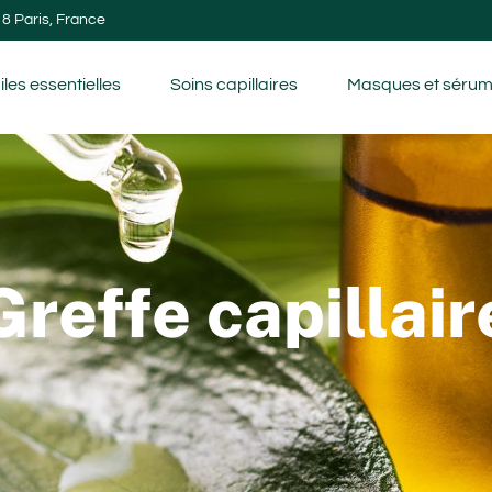
8 Paris, France
iles essentielles
Soins capillaires
Masques et séru
Greffe capillair