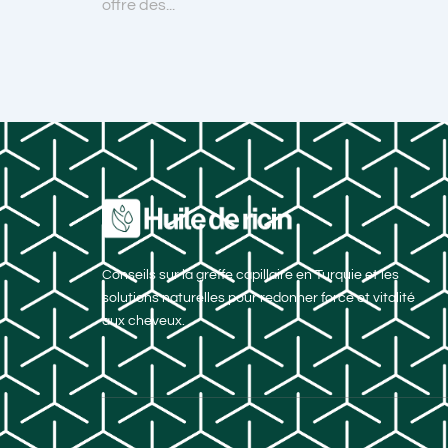
offre des...
Conseils sur la greffe capillaire en Turquie et les
solutions naturelles pour redonner force et vitalité
aux cheveux.