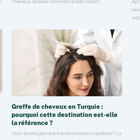
n
cheveux réussie commence bien avant...
Apr
rés
ada
Greffe de cheveux en Turquie :
pourquoi cette destination est-elle
la référence ?
Vous envisagez une transformation capillaire? La