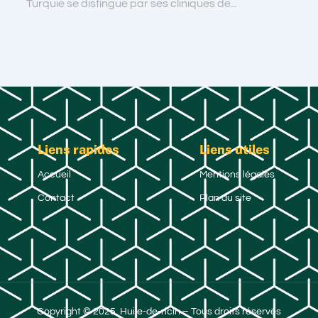
Turquie se distingue par ses cliniques de...
Liens rapides
Liens utiles
Accueil
Mentions légales
Contact
Plan du site
Copyright © 2025. Huile-de-ricin – Tous droits réservés