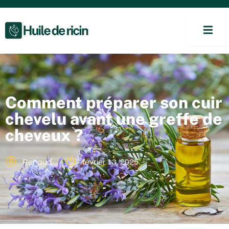
Comment préparer son cuir
chevelu avant une greffe de
cheveux ?
Renaud
février 13, 2025