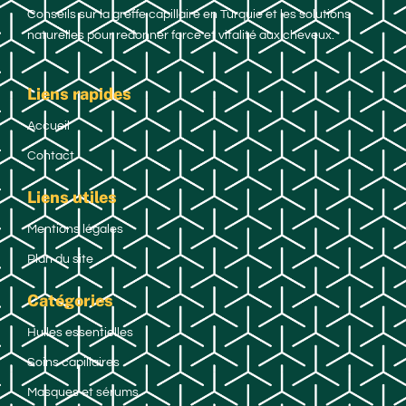
Conseils sur la greffe capillaire en Turquie et les solutions
naturelles pour redonner force et vitalité aux cheveux.
Liens rapides
Accueil
Contact
Liens utiles
Mentions légales
Plan du site
Catégories
Huiles essentielles
Soins capillaires
Masques et sérums